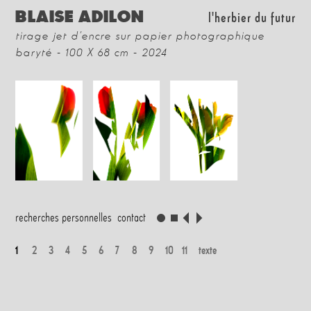
BLAISE ADILON
l'herbier du futur
tirage jet d’encre sur papier photographique
baryté - 100 X 68 cm - 2024
recherches personnelles
contact
1
2
3
4
5
6
7
8
9
10
11
texte