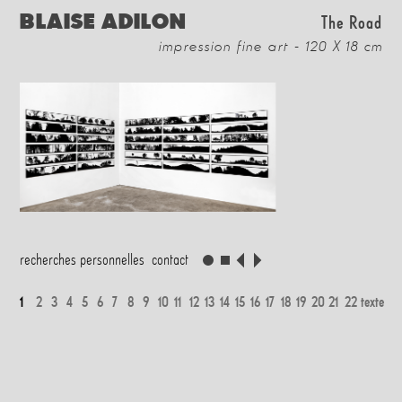
BLAISE ADILON
The Road
impression fine art - 120 X 18 cm
recherches personnelles
contact
1
2
3
4
5
6
7
8
9
10
11
12
13
14
15
16
17
18
19
20
21
22
texte