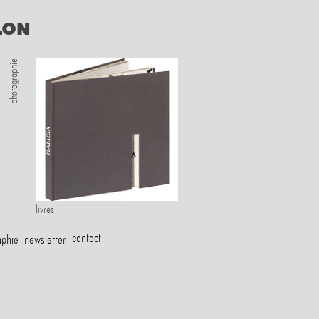
ILON
photographie
livres
contact
aphie
newsletter