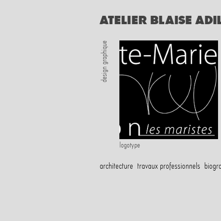
ATELIER BLAISE AD
design graphique
logotype
architecture
travaux professionnels
biogr