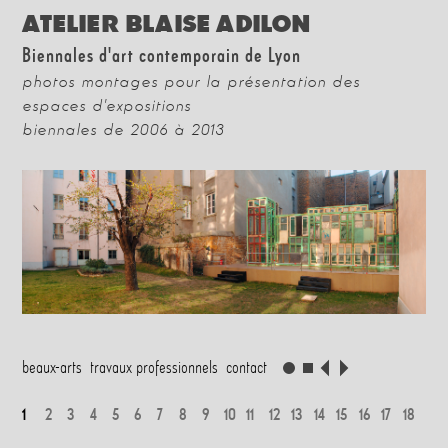
ATELIER BLAISE ADILON
Biennales d'art contemporain de Lyon
photos montages pour la présentation des
espaces d'expositions
biennales de 2006 à 2013
beaux-arts
travaux professionnels
contact
1
2
3
4
5
6
7
8
9
10
11
12
13
14
15
16
17
18